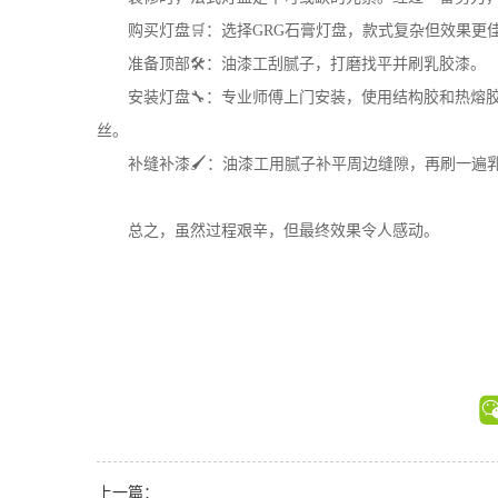
购买灯盘🛒：选择GRG石膏灯盘，款式复杂但效果更
准备顶部🛠️：油漆工刮腻子，打磨找平并刷乳胶漆。
安装灯盘🔧：专业师傅上门安装，使用结构胶和热熔
丝。
补缝补漆🖌️：油漆工用腻子补平周边缝隙，再刷一
总之，虽然过程艰辛，但最终效果令人感动。
上一篇：