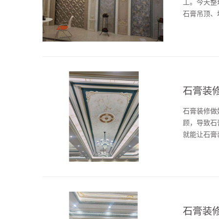
工。今天整
石膏吊顶、
美工刀将裂
需铲除开裂部分
石膏装
石膏装修做
顾，导致石
就能让石膏
免灰尘堆积
脱落。顽固污
石膏装