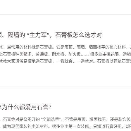
安装快···...
顶、隔墙的 “主力军”，石膏板怎么选才对
修，最常用的材料就是石膏板。它是吊顶、隔墙、墙面找平的核心材料，
上石膏板种类繁多，普通板、耐水板、防火板…… 很多业主挑花眼，选
就教大家通俗易懂地选石膏板，一看就会、一选就对。石膏板以建筑石膏
中间加入纤维和添加剂，轻质又坚固。它的优势很明显：施工快、易切割
造无主灯设计···...
修为什么都爱用石膏？
，石膏绝对是绕不开的 “全能选手”。不管是吊顶、墙面找平，还是装饰
，成为现代家装的主流材料。很多业主第一次装修，只知道石膏好用，却