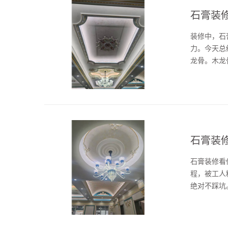
石膏装修
装修中，石
力。今天总
龙骨。木龙
一定要用轻
受潮后会发霉、
石膏装
石膏装修看
程，被工人
绝对不踩坑
粒，穿墙孔
基层不处理好