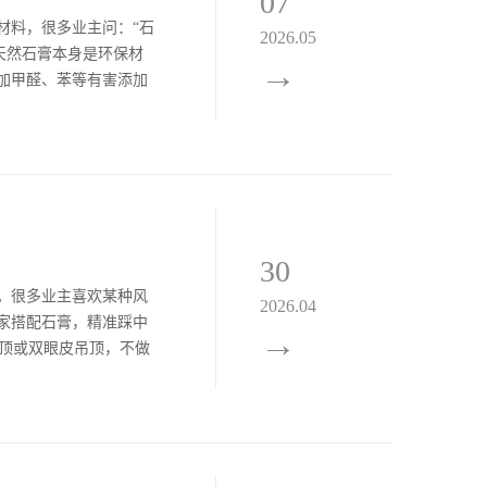
07
材料，很多业主问：“石
2026.05
天然石膏本身是环保材
→
加甲醛、苯等有害添加
，都符合国家环保标
30
。很多业主喜欢某种风
2026.04
家搭配石膏，精准踩中
→
平顶或双眼皮吊顶，不做
刷纯色乳胶漆。整体线条