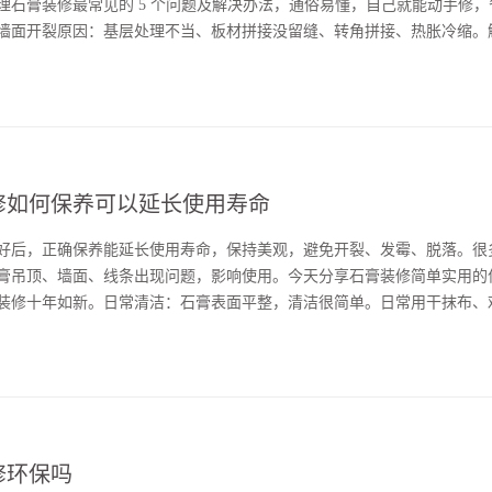
理石膏装修最常见的 5 个问题及解决办法，通俗易懂，自己就能动手修
墙面开裂原因：基层处理不当、板材拼接没留缝、转角拼接、热胀冷缩。
缝扩成 V 型，清理浮尘，填入嵌缝石膏，贴嵌缝带，再用粉刷石膏找平
，···...
修如何保养可以延长使用寿命
好后，正确保养能延长使用寿命，保持美观，避免开裂、发霉、脱落。很
膏吊顶、墙面、线条出现问题，影响使用。今天分享石膏装修简单实用的
装修十年如新。日常清洁：石膏表面平整，清洁很简单。日常用干抹布、
；如果有污渍，用微湿的抹布轻轻擦拭，绝对不能用大量水冲洗，石膏怕
渍用中性清洁剂···...
修环保吗