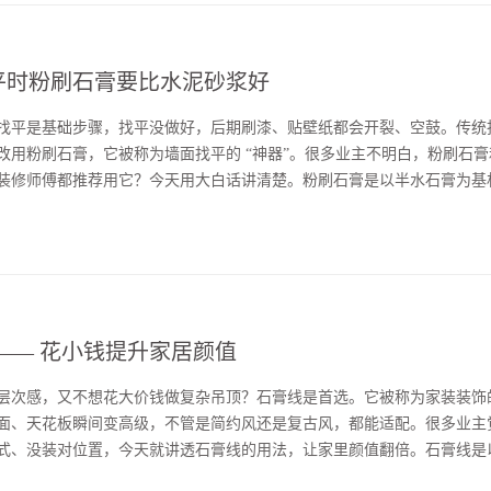
平时粉刷石膏要比水泥砂浆好
找平是基础步骤，找平没做好，后期刷漆、贴壁纸都会开裂、空鼓。传统
改用粉刷石膏，它被称为墙面找平的 “神器”。很多业主不明白，粉刷石
装修师傅都推荐用它？今天用大白话讲清楚。粉刷石膏是以半水石膏为基
找平材料，专门用于室内墙面、顶棚抹灰。它和水泥砂浆相比，优势非常
强。水泥砂···...
—— 花小钱提升家居颜值
层次感，又不想花大价钱做复杂吊顶？石膏线是首选。它被称为家装装饰的
面、天花板瞬间变高级，不管是简约风还是复古风，都能适配。很多业主
式、没装对位置，今天就讲透石膏线的用法，让家里颜值翻倍。石膏线是
要安装在墙顶交界处、墙面造型、门窗边框等位置，作用是装饰美观、遮