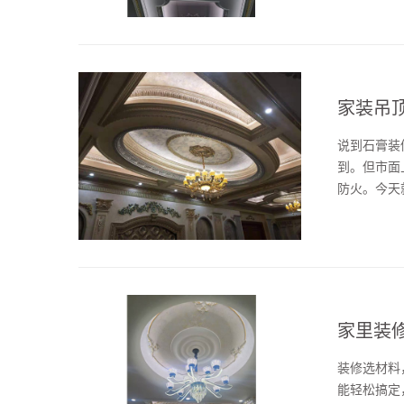
清：价格便宜、
家装吊
说到石膏装
到。但市面
防火。今天
特制纸板，
隐藏管线、打
家里装
装修选材料
能轻松搞定