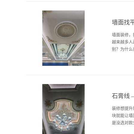
墙面找
墙面装修，
越来越多人
别？为什么
制成的墙面
开裂、粘结力
石膏线 
装修想提升
块就能让墙
是没选对款
饰线条，主