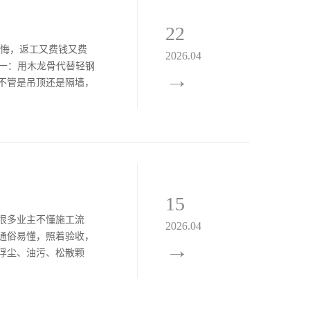
22
后悔，返工又费钱又费
2026.04
坑一：用木龙骨代替轻钢
→
不管是吊顶还是隔墙，
、阳台用普通石膏板，
15
很多业主不懂施工流
2026.04
通俗易懂，照着验收，
→
浮尘、油污、松散颗
纤网，防止后期开裂。