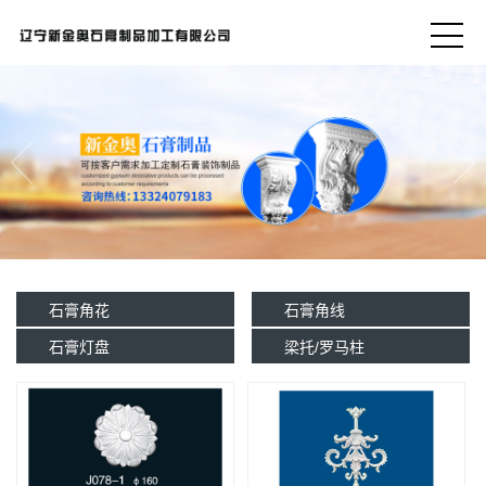
石膏角花
石膏角线
石膏灯盘
梁托/罗马柱