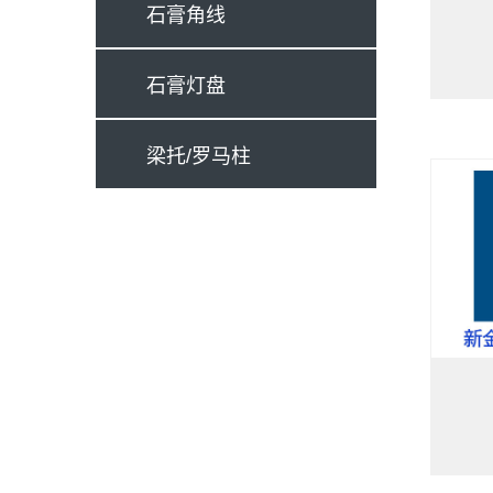
石膏角线
石膏灯盘
梁托/罗马柱