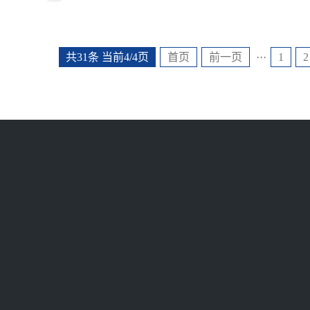
共31条 当前4/4页
首页
前一页
···
1
2